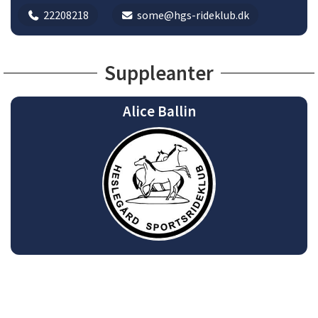
22208218
some@hgs-rideklub.dk
Suppleanter
Alice Ballin