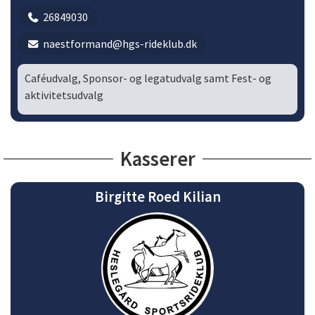
26849030
naestformand@hgs-rideklub.dk
Caféudvalg, Sponsor- og legatudvalg samt Fest- og
aktivitetsudvalg
Kasserer
Birgitte Roed Kilian