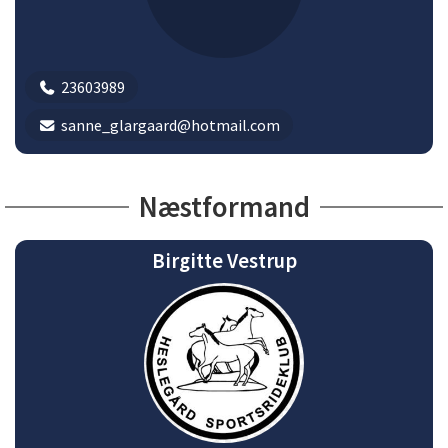
23603989
sanne_glargaard@hotmail.com
Næstformand
Birgitte Vestrup